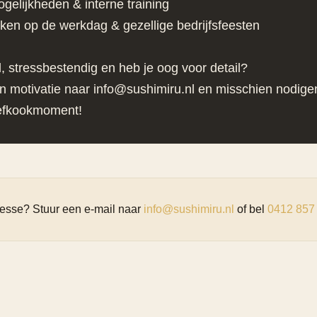
gelijkheden & interne training
nken op de werkdag & gezellige bedrijfsfeesten
el, stressbestendig en heb je oog voor detail?
n motivatie naar info@sushimiru.nl en misschien nodigen
efkookmoment!
resse? Stuur een e-mail naar
info@sushimiru.nl
of bel
0412 857