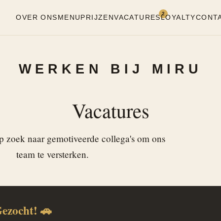
2
OVER ONS
MENU
PRIJZEN
VACATURES
LOYALTY
CONT
WERKEN BIJ MIRU
Vacatures
 op zoek naar gemotiveerde collega's om ons
team te versterken.
ezocht! 🚗