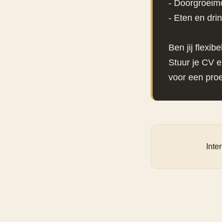
- Doorgroeimo
- Eten en dri
Ben jij flexib
Stuur je CV e
voor een pro
Inte