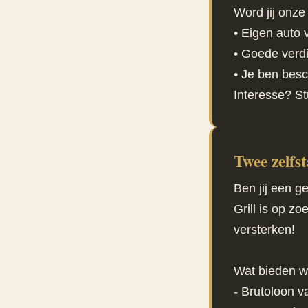
Word jij onz
• Eigen auto 
• Goede verd
• Je ben bes
Interesse? St
Twee zelfs
Ben jij een g
Grill is op z
versterken!
Wat bieden w
- Brutoloon v