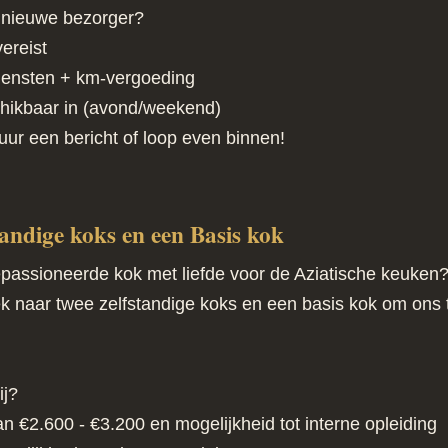
e nieuwe bezorger?
vereist
iensten + km-vergoeding
chikbaar in (avond/weekend)
uur een bericht of loop even binnen!
tandige koks en een Basis kok
epassioneerde kok met liefde voor de Aziatische keuken
oek naar twee zelfstandige koks en een basis kok om ons
ij?
an €2.600 - €3.200 en mogelijkheid tot interne opleiding